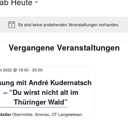
ab Heute
Datum
wählen.
hten,
Es sind keine anstehenden Veranstaltungen vorhanden.
ation
Vergangene Veranstaltungen
ni 2022 @ 18:00
-
20:00
sung mit André Kudernatsch
– “Du wirst nicht alt im
Thüringer Wald”
keller
Obermühle, Ilmenau, OT Langewiesen