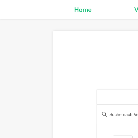
Home
V
Veran
Geben
Sie
Such
Das
Schlüsselwort.