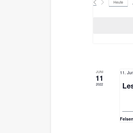
Heute
Suche
und
nach
Veranstaltungen
Ansic
Schlüsselwort.
Navig
JUNI
11. Ju
11
Le
2022
Felsen