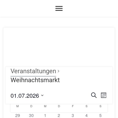
menu
Veranstaltungen
Weihnachtsmarkt
01.07.2026
Verans
Vera
Suche
Monat
Datum
Ansi
Suche
Kalender
M
D
M
D
F
S
S
wählen.
Navi
0
0
0
0
0
0
und
0
29
30
1
2
3
4
5