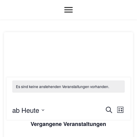
menu
Es sind keine anstehenden Veranstaltungen vorhanden.
ab Heute
Verans
Vera
Suche
Liste
Datum
Ansi
Suche
Vergangene Veranstaltungen
wählen.
Navi
und